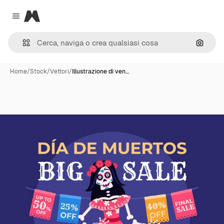
Magnific
Close menu
Cerca 
Home
/
Stock
/
Vettori
/
Illustrazione di ven…