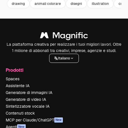
drawing
animali colorare
disegni
illustration
creati
La piattaforma creativa per realizzare i tuoi migliori lavori. Oltre
1 milione di abbonati tra creativi, imprese, agenzie e studi.
Italiano
Prodotti
Spaces
Assistente IA
Generatore di immagini IA
Generatore di video IA
Sintetizzatore vocale IA
Contenuti stock
MCP per Claude/ChatGPT
New
Agenti
New