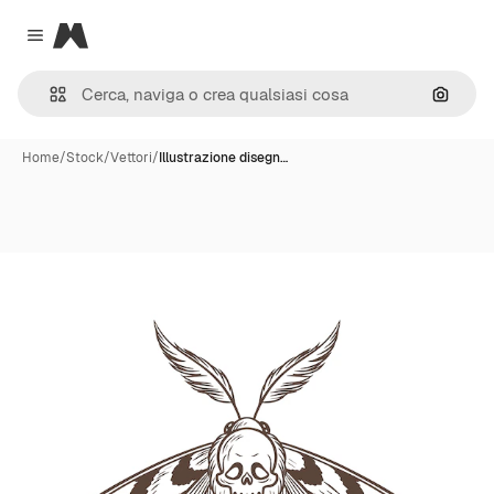
Magnific
Close menu
Cerca 
Home
/
Stock
/
Vettori
/
Illustrazione disegn…