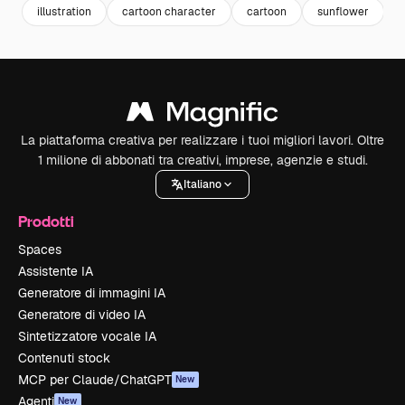
illustration
cartoon character
cartoon
sunflower
g
La piattaforma creativa per realizzare i tuoi migliori lavori. Oltre
1 milione di abbonati tra creativi, imprese, agenzie e studi.
Italiano
Prodotti
Spaces
Assistente IA
Generatore di immagini IA
Generatore di video IA
Sintetizzatore vocale IA
Contenuti stock
MCP per Claude/ChatGPT
New
Agenti
New