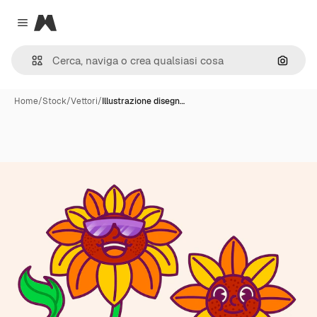
Magnific
Close menu
Cerca 
Home
/
Stock
/
Vettori
/
Illustrazione disegn…