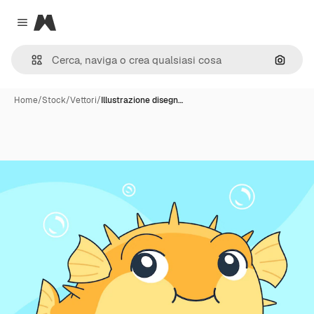
Magnific
Close menu
Cerca 
Home
/
Stock
/
Vettori
/
Illustrazione disegn…