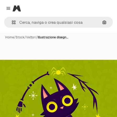
Magnific
Close menu
Cerca 
Home
/
Stock
/
Vettori
/
Illustrazione disegn…