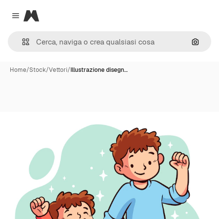
Magnific
Close menu
Cerca 
Home
/
Stock
/
Vettori
/
Illustrazione disegn…