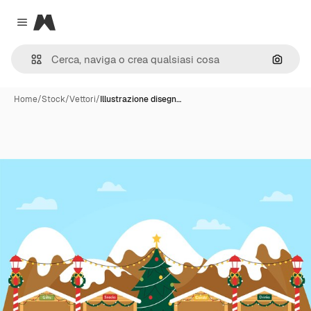
Magnific
Close menu
Cerca 
Home
/
Stock
/
Vettori
/
Illustrazione disegn…