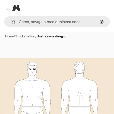
Magnific
Close menu
Cerca 
Home
/
Stock
/
Vettori
/
Illustrazione disegn…