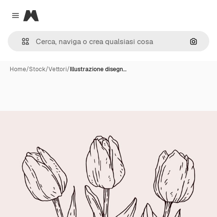
Magnific
Close menu
Cerca 
Home
/
Stock
/
Vettori
/
Illustrazione disegn…