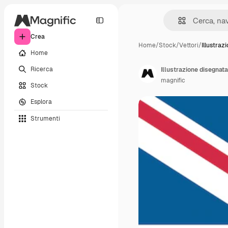
Crea
Home
/
Stock
/
Vettori
/
Illustraz
Home
Ricerca
Illustrazione disegnat
magnific
Stock
Esplora
Strumenti