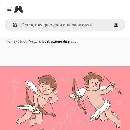
Magnific
Close menu
Cerca 
Home
/
Stock
/
Vettori
/
Illustrazione disegn…