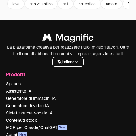
love
san valentino
set
collection
amore
fest
La piattaforma creativa per realizzare i tuoi migliori lavori. Oltre
1 milione di abbonati tra creativi, imprese, agenzie e studi.
Italiano
Prodotti
Spaces
Assistente IA
Generatore di immagini IA
Generatore di video IA
Sintetizzatore vocale IA
Contenuti stock
MCP per Claude/ChatGPT
New
Agenti
New