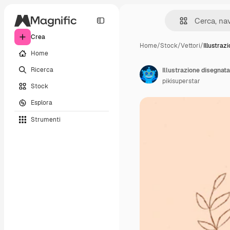
Crea
Home
/
Stock
/
Vettori
/
Illustraz
Home
Ricerca
Illustrazione disegnat
pikisuperstar
Stock
Esplora
Strumenti