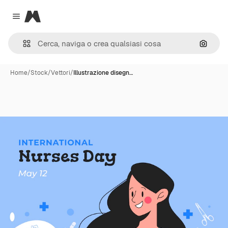
Magnific
Close menu
Cerca 
Home
/
Stock
/
Vettori
/
Illustrazione disegn…