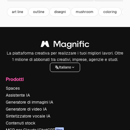
art line
outline
disegni
mushroom
coloring
d
La piattaforma creativa per realizzare i tuoi migliori lavori. Oltre
1 milione di abbonati tra creativi, imprese, agenzie e studi.
Italiano
Prodotti
Spaces
Assistente IA
Generatore di immagini IA
Generatore di video IA
Sintetizzatore vocale IA
Contenuti stock
New