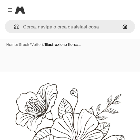
Magnific
Close menu
Cerca 
Home
/
Stock
/
Vettori
/
Illustrazione florea…