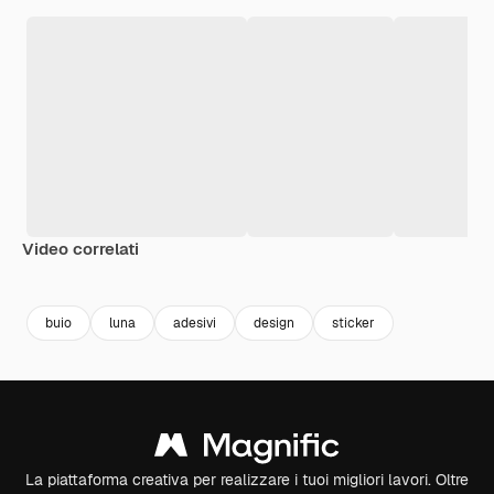
Video correlati
Premium
Premium
Generato dall'IA
Premium
Premium
buio
luna
adesivi
design
sticker
La piattaforma creativa per realizzare i tuoi migliori lavori. Oltre