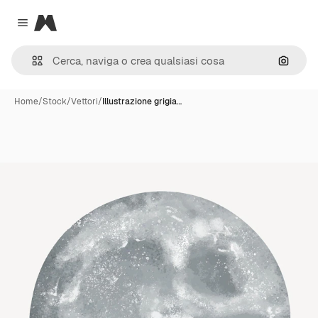
Magnific
Close menu
Cerca 
Home
/
Stock
/
Vettori
/
Illustrazione grigia…