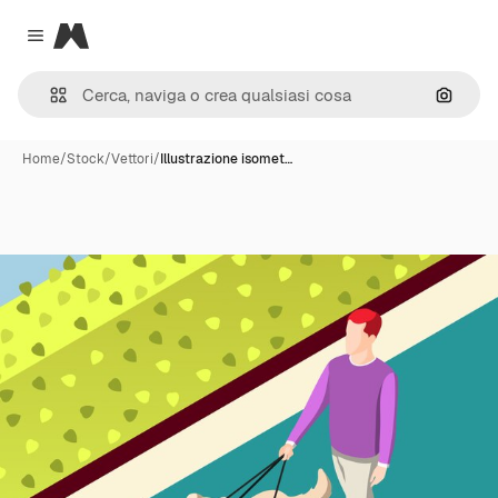
Magnific
Close menu
Cerca 
Home
/
Stock
/
Vettori
/
Illustrazione isomet…