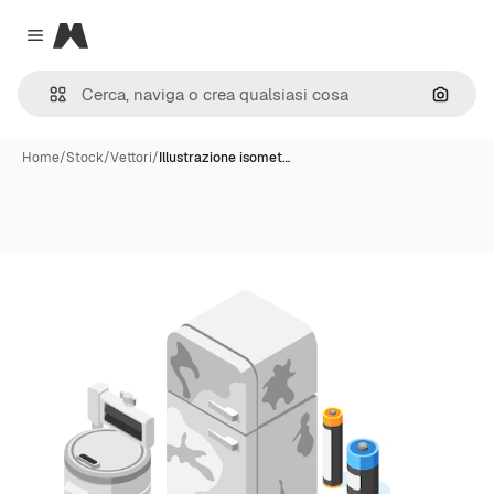
Magnific
Close menu
Cerca 
Home
/
Stock
/
Vettori
/
Illustrazione isomet…