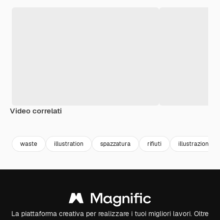
Video correlati
Premium
Premium
Generato dall'IA
Premium
Premium
waste
illustration
spazzatura
rifiuti
illustrazioni
La piattaforma creativa per realizzare i tuoi migliori lavori. Oltre