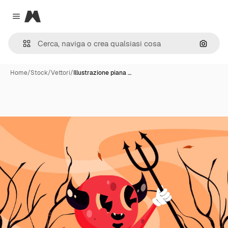
Magnific
Close menu
Cerca 
Home
/
Stock
/
Vettori
/
Illustrazione piana …