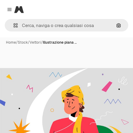
Magnific
Close menu
Cerca 
Home
/
Stock
/
Vettori
/
Illustrazione piana …