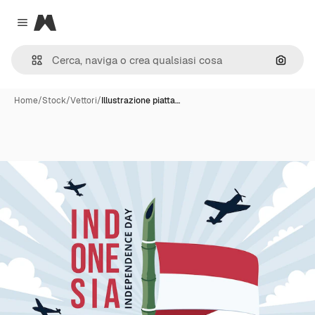
Magnific
Close menu
Cerca 
Home
/
Stock
/
Vettori
/
Illustrazione piatta…