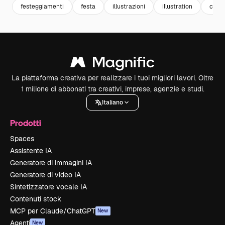
festeggiamenti
festa
illustrazioni
illustration
celeb
La piattaforma creativa per realizzare i tuoi migliori lavori. Oltre
1 milione di abbonati tra creativi, imprese, agenzie e studi.
Italiano
Prodotti
Spaces
Assistente IA
Generatore di immagini IA
Generatore di video IA
Sintetizzatore vocale IA
Contenuti stock
MCP per Claude/ChatGPT
New
Agenti
New