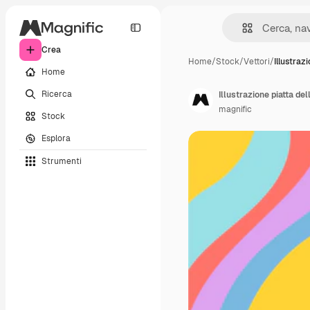
Crea
Home
/
Stock
/
Vettori
/
Illustraz
Home
Ricerca
Illustrazione piatta de
magnific
Stock
Esplora
Strumenti