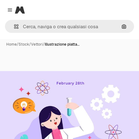
Magnific
Close menu
Cerca 
Home
/
Stock
/
Vettori
/
Illustrazione piatta…