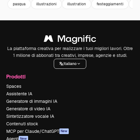
pasqua
illustrazioni
illustration
festeggiamenti
cel
La piattaforma creativa per realizzare i tuoi migliori lavori. Oltre
1 milione di abbonati tra creativi, imprese, agenzie e studi.
Italiano
Prodotti
Spaces
Assistente IA
Generatore di immagini IA
Generatore di video IA
Sintetizzatore vocale IA
Contenuti stock
MCP per Claude/ChatGPT
New
Agenti
New