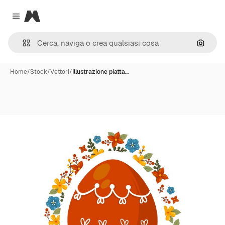
Magnific
Close menu
Cerca 
Home
/
Stock
/
Vettori
/
Illustrazione piatta…