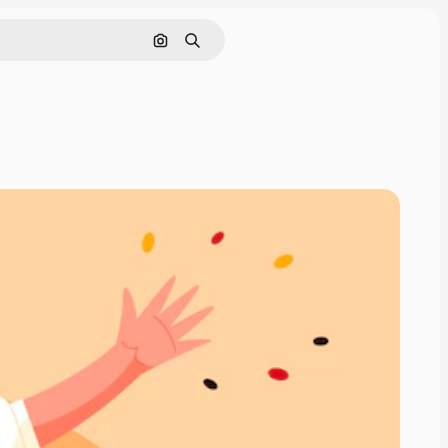
Cerca per immagine
Ricerca