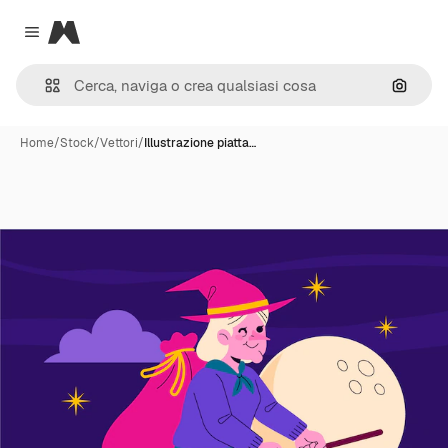
Magnific
Close menu
Cerca 
Home
/
Stock
/
Vettori
/
Illustrazione piatta…