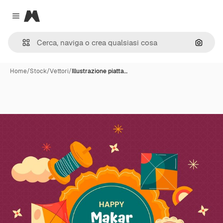
Magnific
Close menu
Cerca 
Home
/
Stock
/
Vettori
/
Illustrazione piatta…