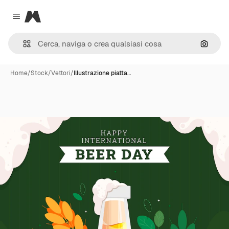
Magnific
Close menu
Cerca 
Home
/
Stock
/
Vettori
/
Illustrazione piatta…