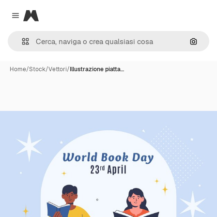
Magnific
Close menu
Cerca 
Home
/
Stock
/
Vettori
/
Illustrazione piatta…