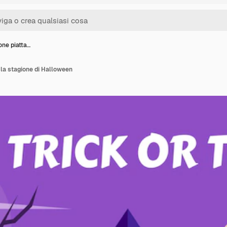
ione piatta…
r la stagione di Halloween