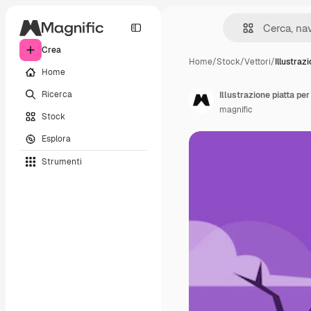
Crea
Home
/
Stock
/
Vettori
/
Illustraz
Home
Ricerca
Illustrazione piatta pe
magnific
Stock
Esplora
Strumenti