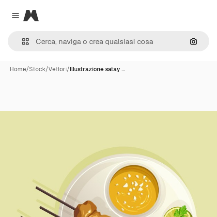
Magnific
Close menu
Cerca 
Home
/
Stock
/
Vettori
/
Illustrazione satay …