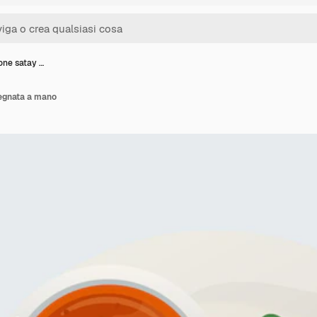
ione satay …
segnata a mano