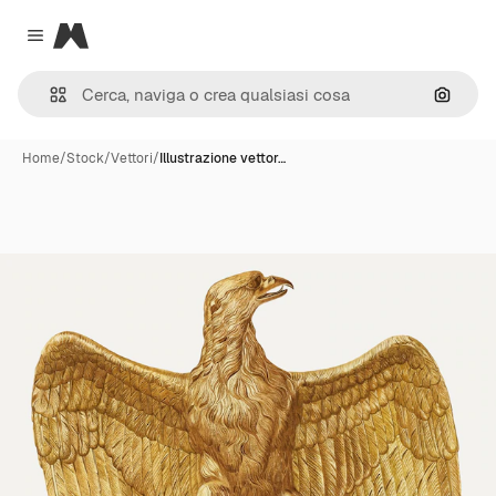
Magnific
Close menu
Cerca 
Home
/
Stock
/
Vettori
/
Illustrazione vettor…