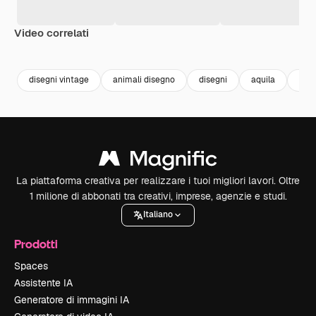
Video correlati
Premium
Premium
Generato dall'IA
Premium
Premium
disegni vintage
animali disegno
disegni
aquila
vint
La piattaforma creativa per realizzare i tuoi migliori lavori. Oltre
1 milione di abbonati tra creativi, imprese, agenzie e studi.
Italiano
Prodotti
Spaces
Assistente IA
Generatore di immagini IA