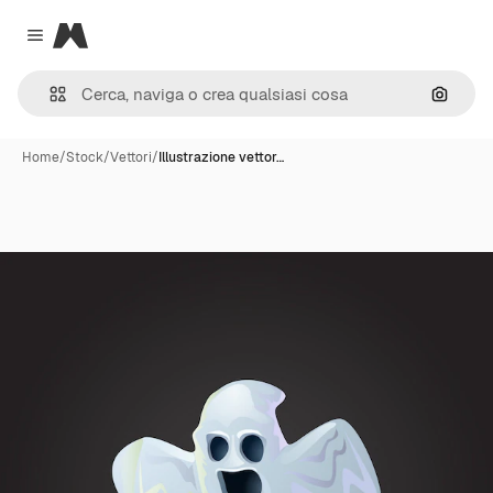
Magnific
Close menu
Cerca 
Home
/
Stock
/
Vettori
/
Illustrazione vettor…