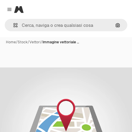
Magnific
Close menu
Cerca 
Home
/
Stock
/
Vettori
/
Immagine vettoriale …