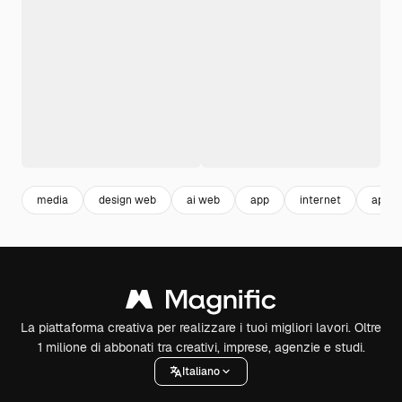
media
design web
ai web
app
internet
applic
La piattaforma creativa per realizzare i tuoi migliori lavori. Oltre
1 milione di abbonati tra creativi, imprese, agenzie e studi.
Italiano