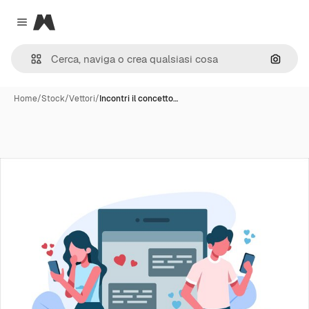
Magnific
Close menu
Cerca 
Home
/
Stock
/
Vettori
/
Incontri il concetto…