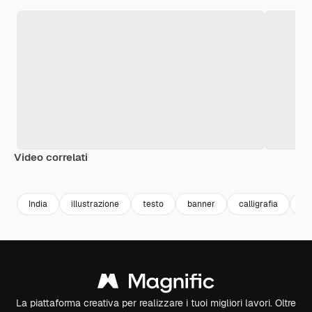
Video correlati
Premium
Premium
Premium
Premium
India
illustrazione
testo
banner
calligrafia
Gi
La piattaforma creativa per realizzare i tuoi migliori lavori. Oltre