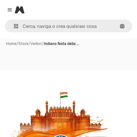
Magnific
Close menu
Cerca 
Home
/
Stock
/
Vettori
/
Indiano festa della …