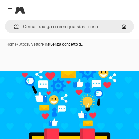
Magnific
Close menu
Cerca 
Home
/
Stock
/
Vettori
/
Influenza concetto d…