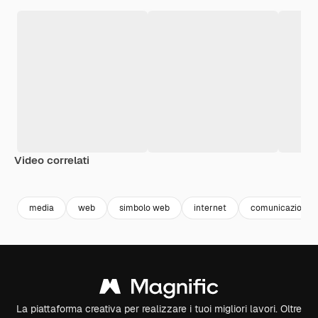
Video correlati
Premium
Premium
Generato dall'IA
Premium
Premium
Generato da
media
web
simbolo web
internet
comunicazione
La piattaforma creativa per realizzare i tuoi migliori lavori. Oltre