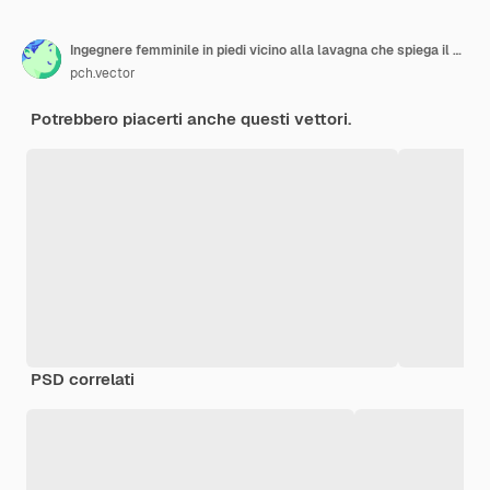
Ingegnere femminile in piedi vicino alla lavagna che spiega il progetto. Progetto, edificio, illustrazione vettoriale piatto del lavoratore. Edilizia e architettura
pch.vector
Potrebbero piacerti anche questi vettori.
PSD correlati