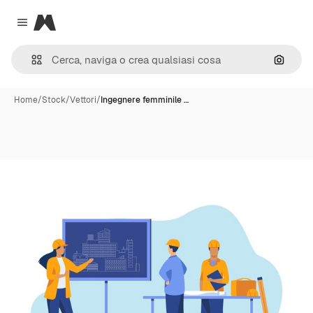
Magnific
Close menu
Cerca 
Home
/
Stock
/
Vettori
/
Ingegnere femminile …