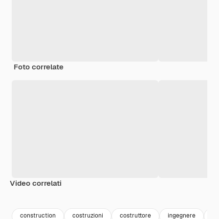
Foto correlate
Video correlati
Premium
Premium
construction
costruzioni
costruttore
ingegnere
pe