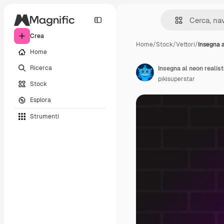
Crea
Home
/
Stock
/
Vettori
/
Insegna a
Home
Ricerca
Insegna al neon realist
pikisuperstar
Stock
Esplora
Strumenti