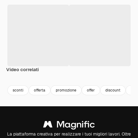
Video correlati
Premium
Premium
sconti
offerta
promozione
offer
discount
neg
La piattaforma creativa per realizzare i tuoi migliori lavori. Oltre