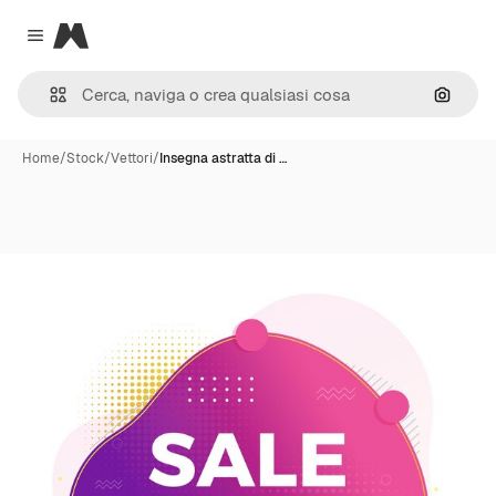
Magnific
Close menu
Cerca 
Home
/
Stock
/
Vettori
/
Insegna astratta di …