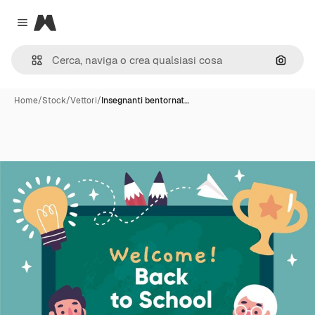
Magnific
Close menu
Cerca 
Home
/
Stock
/
Vettori
/
Insegnanti bentornat…