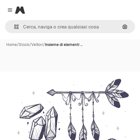
Magnific
Close menu
Cerca 
Home
/
Stock
/
Vettori
/
Insieme di elementi …