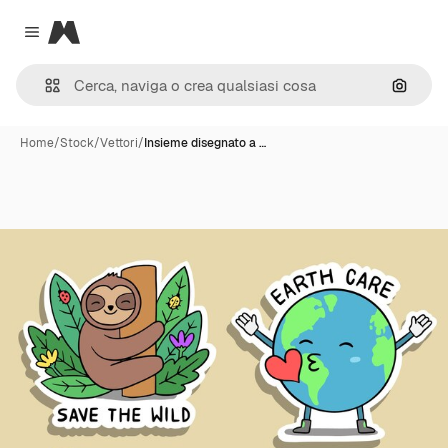
Magnific
Close menu
Cerca 
Home
/
Stock
/
Vettori
/
Insieme disegnato a …