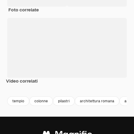
Foto correlate
Video correlati
Premium
Premium
Generato dall'IA
Premium
Premium
tempio
colonne
pilastri
architettura romana
antic