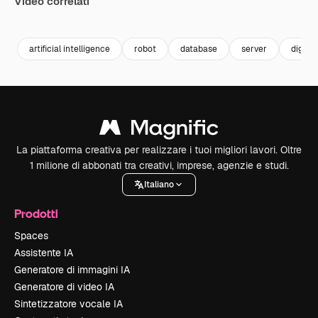
Video correlati
Premium
Premium
Premium
Premium
Generato da
artificial intelligence
robot
database
server
digita
La piattaforma creativa per realizzare i tuoi migliori lavori. Oltre
1 milione di abbonati tra creativi, imprese, agenzie e studi.
Italiano
Prodotti
Spaces
Assistente IA
Generatore di immagini IA
Generatore di video IA
Sintetizzatore vocale IA