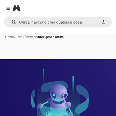
Magnific
Close menu
Cerca 
Home
/
Stock
/
Vettori
/
Intelligenza artific…