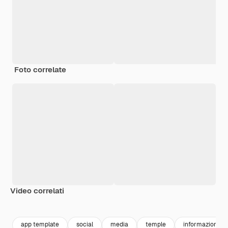
Foto correlate
Video correlati
Premium
Premium
Premium
Premium
app template
social
media
temple
informazioni