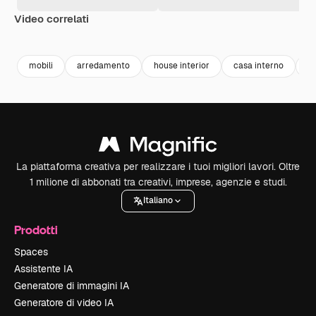
Video correlati
Premium
Premium
Generato dall'IA
Premium
Premium
mobili
arredamento
house interior
casa interno
de
La piattaforma creativa per realizzare i tuoi migliori lavori. Oltre
1 milione di abbonati tra creativi, imprese, agenzie e studi.
Italiano
Prodotti
Spaces
Assistente IA
Generatore di immagini IA
Generatore di video IA