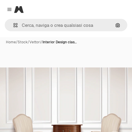
Magnific
Close menu
Cerca 
Home
/
Stock
/
Vettori
/
Interior Design clas…