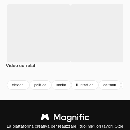
Video correlati
Premium
Premium
Generato dall'IA
Premium
Premium
elezioni
politica
scelta
illustration
cartoon
sc
La piattaforma creativa per realizzare i tuoi migliori lavori. Oltre