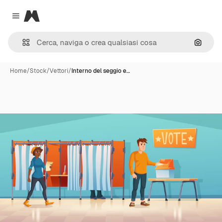
Magnific
Close menu
Cerca 
Home
/
Stock
/
Vettori
/
Interno del seggio e…