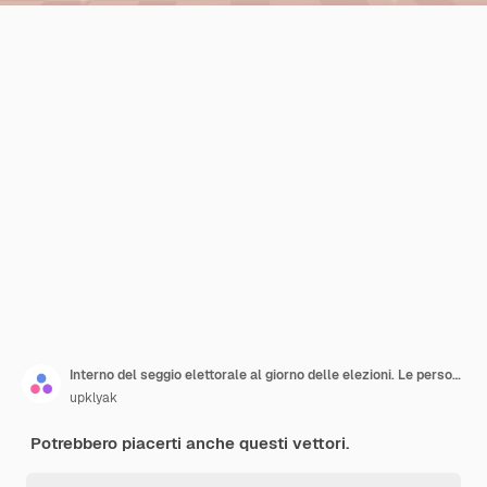
Interno del seggio elettorale al giorno delle elezioni. Le persone che scelgono il candidato nelle cabine elettorali e inseriscono le schede nella casella. Illustrazione del fumetto di vettore del voto politico con l'uomo e la donna afroamericana
upklyak
Potrebbero piacerti anche questi vettori.