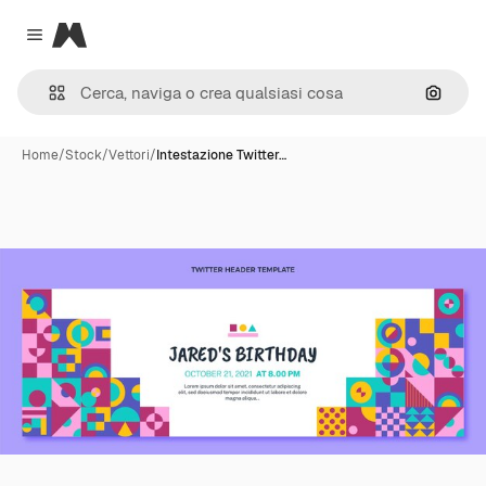
Magnific
Close menu
Cerca 
Home
/
Stock
/
Vettori
/
Intestazione Twitter…