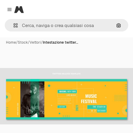
Magnific
Close menu
Cerca 
Home
/
Stock
/
Vettori
/
Intestazione twitter…